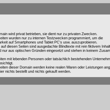
ain wird privat betrieben, sie dient nur zu privaten Zwecken.
iten wurden nur zu internen Testzwecken programmiert, um die
arkeit auf Smartphones und Tablet PC's usw. auszuprobieren.
 auf diesen Seiten sind ausgedachte Blindtexte mit rein fiktivem Inhal
nd nur aus optischen Gründen eingesetzt und stehen in keinem Zus
.
iten mit lebenden Personen oder tatsächlich bestehenden Unterneh
sichtigt.
eiten dieser Domain werden keine realen Waren oder Leistungen ang
ier nichts bestellt und nichts gekauft werden.