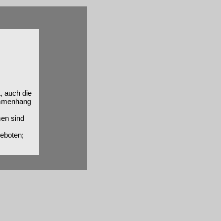
t, auch die
ammenhang
men sind
eboten;